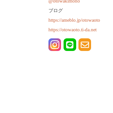
@otowakimono
ブログ
https://ameblo.jp/otowaoto
https://otowaoto.ti-da.net